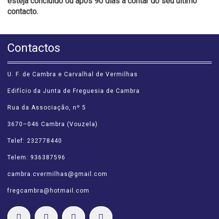
esteja concluído ou após 90 dias a contar do seu último
contacto.
Contactos
U. F. de Cambra e Carvalhal de Vermilhas
Edifício da Junta de Freguesia de Cambra
Rua da Associação, nº 5
3670–046 Cambra (Vouzela)
Telef: 232778440
Telem: 936387596
cambra.cvermilhas@gmail.com
fregcambra@hotmail.com