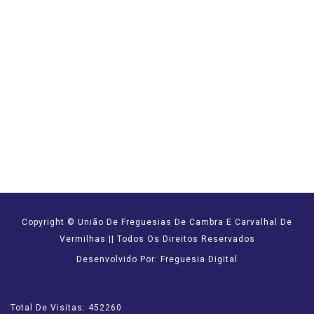
Copyright © União De Freguesias De Cambra E Carvalhal De
Vermilhas || Todos Os Direitos Reservados
Desenvolvido Por: Freguesia Digital
Total De Visitas: 452260