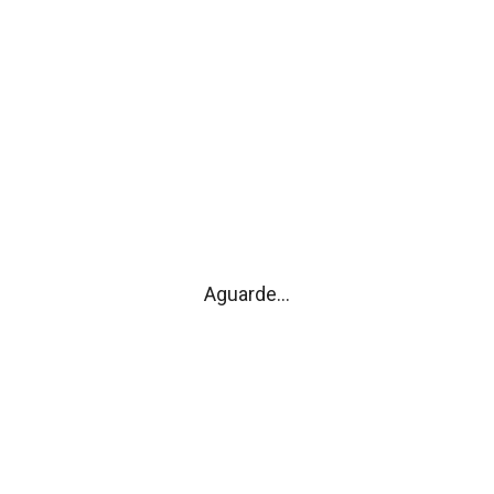
Equipamentos
Dê-nos a sua
Acessibilidades
Opinião
Associativismo
Turismo
Resenha histórica
Heráldica
Galeria de fotos
Aguarde...