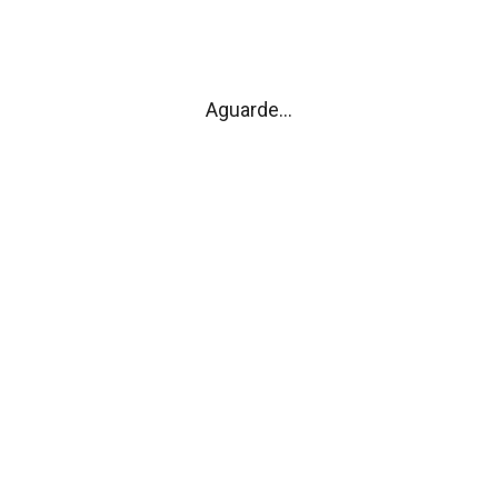
Autarquia
Aguarde...
Dê-nos a sua
Opinião
Freguesia
Equipamentos
Acessibilidades
Associativismo
Turismo
Resenha histórica
Heráldica
Galeria de fotos